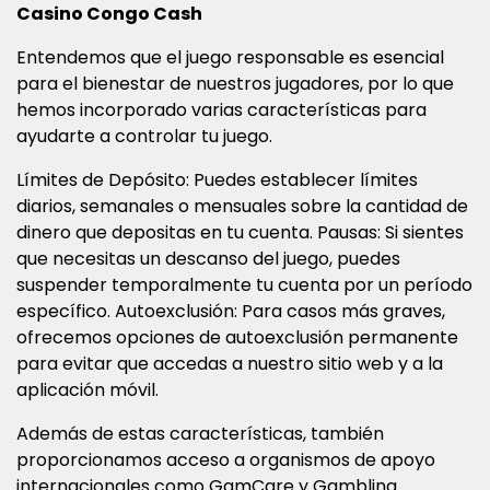
Casino Congo Cash
Entendemos que el juego responsable es esencial
para el bienestar de nuestros jugadores, por lo que
hemos incorporado varias características para
ayudarte a controlar tu juego.
Límites de Depósito: Puedes establecer límites
diarios, semanales o mensuales sobre la cantidad de
dinero que depositas en tu cuenta. Pausas: Si sientes
que necesitas un descanso del juego, puedes
suspender temporalmente tu cuenta por un período
específico. Autoexclusión: Para casos más graves,
ofrecemos opciones de autoexclusión permanente
para evitar que accedas a nuestro sitio web y a la
aplicación móvil.
Además de estas características, también
proporcionamos acceso a organismos de apoyo
internacionales como GamCare y Gambling