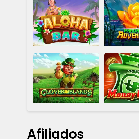
Afiliados