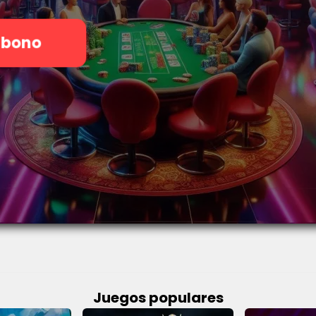
 bono
Juegos populares