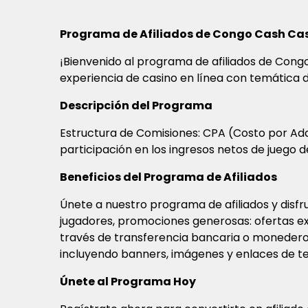
Programa de Afiliados de Congo Cash Ca
¡Bienvenido al programa de afiliados de Con
experiencia de casino en línea con temática d
Descripción del Programa
Estructura de Comisiones: CPA (Costo por Adqu
participación en los ingresos netos de juego d
Beneficios del Programa de Afiliados
Únete a nuestro programa de afiliados y disfru
jugadores, promociones generosas: ofertas exc
través de transferencia bancaria o monedero
incluyendo banners, imágenes y enlaces de te
Únete al Programa Hoy