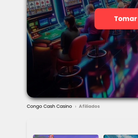
Tomar
›
Congo Cash Casino
Afiliados